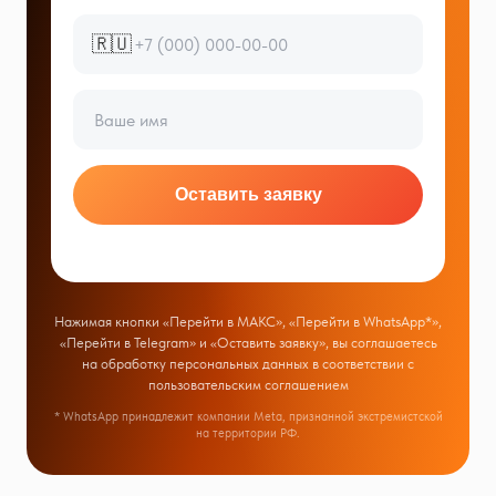
🇷🇺
Оставить заявку
Нажимая кнопки «Перейти в МАКС», «Перейти в WhatsApp*»,
«Перейти в Telegram» и «Оставить заявку», вы соглашаетесь
на обработку персональных данных в соответствии с
пользовательским соглашением
* WhatsApp принадлежит компании Meta, признанной экстремистской
на территории РФ.