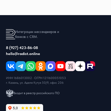
Интеграции мессенджеров и
банков с CRM.
8 (927) 423-86-08
hello@radist.online
ИНН 1686013002 · ОГРН 1211600051053
г. Казань, ул. Аделя Кутуя 50/9, офис 206
Входит в реестр российского ПО