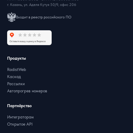
г. Казань, ул. Аделя Кутуя 50/9, офис 206
Входит в реестр российского ПО
Продукты
RadistWeb
Каскад
Рассылки
Автопрогрев номеров
Партнёрство
Интеграторам
Открытое API