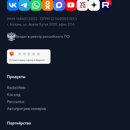
ИНН 1686013002 · ОГРН 1211600051053
г. Казань, ул. Аделя Кутуя 50/9, офис 206
Входит в реестр российского ПО
Продукты
RadistWeb
Каскад
Рассылки
Автопрогрев номеров
Партнёрство