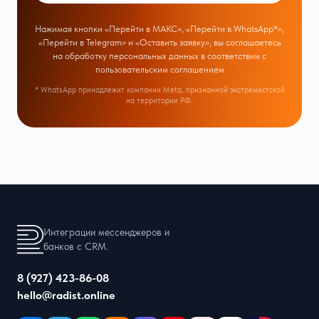
Нажимая кнопки «Перейти в МАКС», «Перейти в WhatsApp*»,
«Перейти в Telegram» и «Оставить заявку», вы соглашаетесь
на обработку персональных данных в соответствии с
пользовательским соглашением
* WhatsApp принадлежит компании Meta, признанной экстремистской
на территории РФ.
Интеграции мессенджеров и
банков с CRM.
8 (927) 423-86-08
hello@radist.online