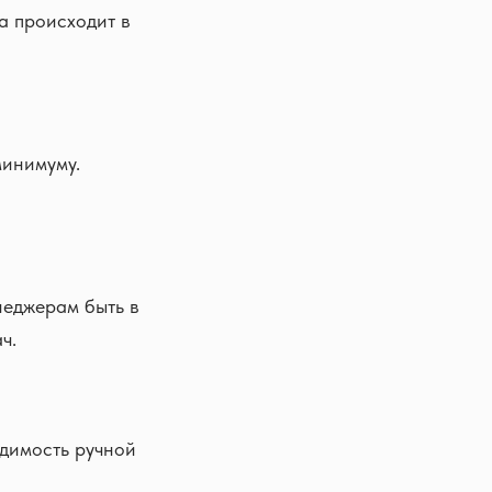
а происходит в
минимуму.
неджерам быть в
ч.
одимость ручной