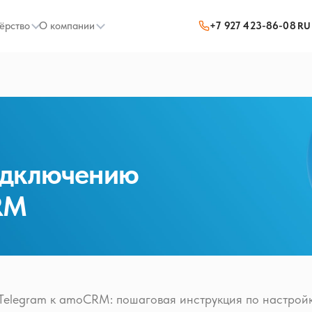
ёрство
О компании
+7 927 423-86-08
RU
одключению
RM
 Telegram к amoCRM: пошаговая инструкция по настрой