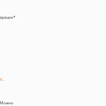
дерации*
M
.
. Можно