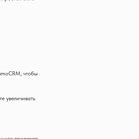
 amoCRM, чтобы
те увеличивать
чните продавать