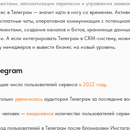
иентами, автоматизации переписки и управления заявк
ес в Телеграм — значит идти в ногу со временем. Актив
есплатные чаты, оперативная коммуникация с потенциа
иентами, создание каналов и ботов, хранилище данных
и. А если интегрировать Телеграм в CRM-систему, можн
у менеджеров и вывести бизнес на новый уровень.
legram
щее число пользователей сервиса
в 2022 году
.
только
увеличилась
аудитория Телеграм за последние вос
 человек —
ежедневное
количество пользователей серви
д пользователей в Телеграм после блокировки Инстаг