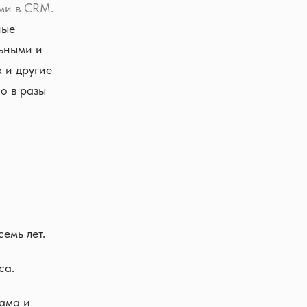
ами в CRM.
ные
льными и
 и другие
о в разы
емь лет.
са.
рама и