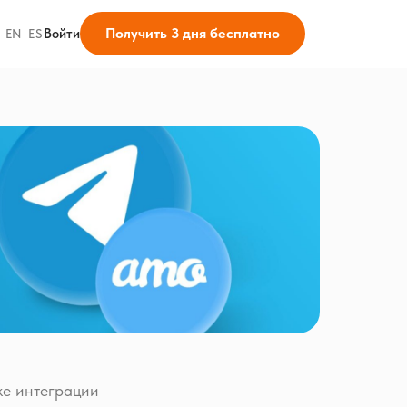
Получить 3 дня бесплатно
Войти
·
EN
·
ES
ке интеграции