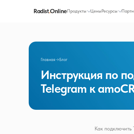
Radist
.
Online
Продукты
Цены
Ресурсы
Партн
Главная
→
Блог
Инструкция по п
Telegram к amoC
Как подключить