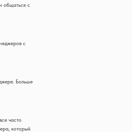
и общаться с
неджеров с
джере. Больше
все часто
ера, который