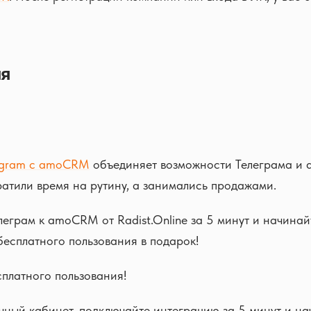
ия
egram с amoCRM
объединяет возможности Телеграма и
атили время на рутину, а занимались продажами.
еграм к amoCRM от Radist.Online за 5 минут и начинай
бесплатного пользования в подарок!
платного пользования!
чный кабинет, подключайте интеграцию за 5 минут и на