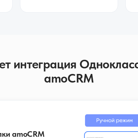
ет интеграция Одноклас
amoCRM
елки amoCRM