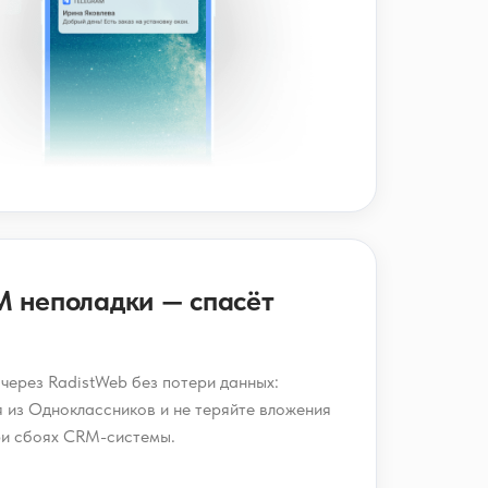
M неполадки — спасёт
через RadistWeb без потери данных:
 из Одноклассников и не теряйте вложения
ри сбоях CRM-системы.