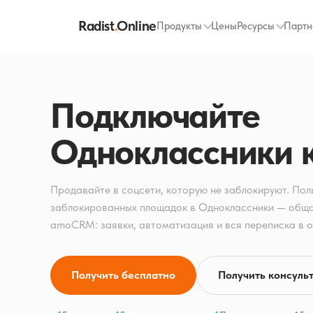
Radist
.
Online
Продукты
Цены
Ресурсы
Партн
Подключайте
Одноклассники
Продавайте в соцсети, которую не заблокируют. Пол
заблокированных площадок в Одноклассники — обща
amoCRM: заявки, автоматизация и вся переписка в о
Получить бесплатно
Получить консуль