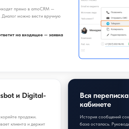
риходят прямо в amoCRM —
. Диалог можно вести вручную
ответит на входящее — заявка
bot и Digital-
Вся переписка
кабинете
коряйте продажи.
История сообщений сох
вает клиента и держит
база осталась. Руковод