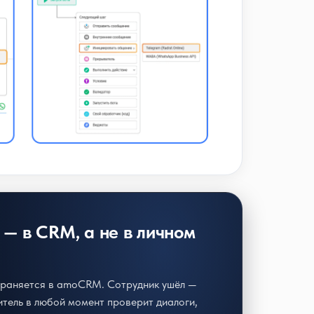
 — в CRM, а не в личном
раняется в amoCRM. Сотрудник ушёл —
итель в любой момент проверит диалоги,