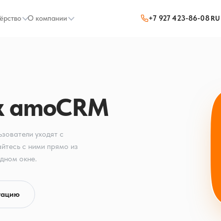
ёрство
О компании
+7 927 423-86-08
RU
 к amoCRM
ьзователи уходят с
йтесь с ними прямо из
дном окне.
тацию