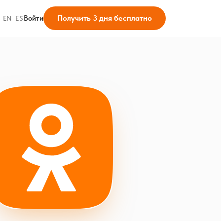
Получить 3 дня бесплатно
Войти
·
EN
·
ES