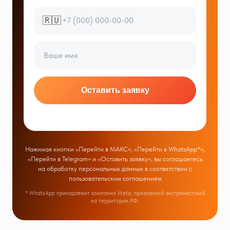
🇷🇺
Оставить заявку
Нажимая кнопки «Перейти в МАКС», «Перейти в WhatsApp*»,
«Перейти в Telegram» и «Оставить заявку», вы соглашаетесь
на обработку персональных данных в соответствии с
пользовательским соглашением
* WhatsApp принадлежит компании Meta, признанной экстремистской
на территории РФ.