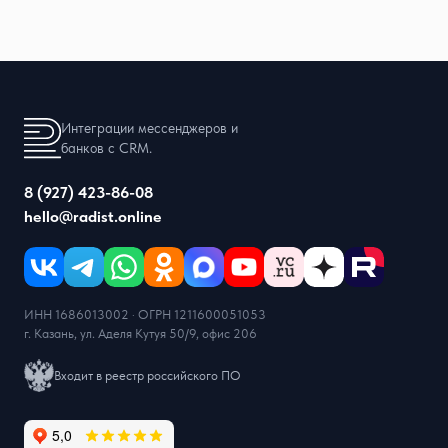
Интеграции мессенджеров и
банков с CRM.
8 (927) 423-86-08
hello@radist.online
ИНН 1686013002 · ОГРН 1211600051053
г. Казань, ул. Аделя Кутуя 50/9, офис 206
Входит в реестр российского ПО