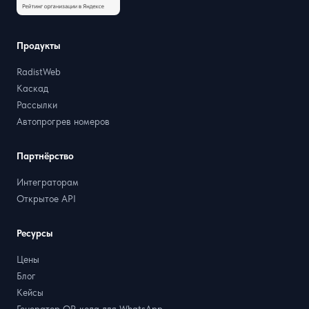
Продукты
RadistWeb
Каскад
Рассылки
Автопрогрев номеров
Партнёрство
Интеграторам
Открытое API
Ресурсы
Цены
Блог
Кейсы
Генератор QR-кода для WhatsApp