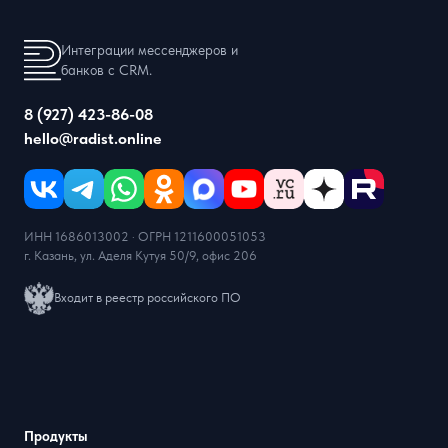
Интеграции мессенджеров и
банков с CRM.
8 (927) 423-86-08
hello@radist.online
ИНН 1686013002 · ОГРН 1211600051053
г. Казань, ул. Аделя Кутуя 50/9, офис 206
Входит в реестр российского ПО
Продукты