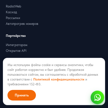
RadistWeb
Каскад
Рассылки
Автопрогрев номеров
Партнёрство
Интеграторам
Открытое API
Ресурсы
Мы используем файлы cookie и сервисы аналитики, чтобы
сайт работал корректно и был удобнее. Продолжая
Цены
пользоваться сайтом, вы соглашаетесь с обработкой данных
Блог
в соответствии с
Политикой конфиденциальности
и
Кейсы
требованиями 152-ФЗ.
Генератор QR-кода для WhatsApp
Принять
Генератор ссылок для WhatsApp
Калькулятор стоимости WABA