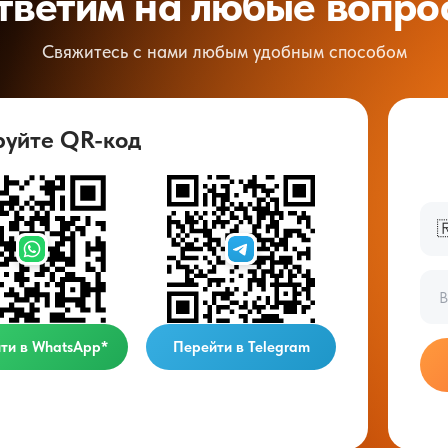
тветим на любые вопро
Свяжитесь с нами любым удобным способом
руйте QR-код

ти в WhatsApp*
Перейти в Telegram