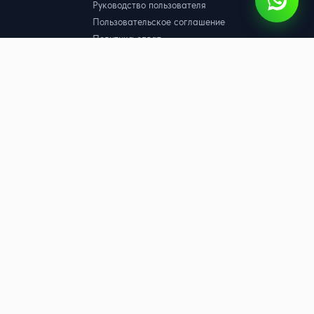
Руководство пользователя
Пользовательское соглашение
Политика оплат
Согласие на обработку
персональных данных
Политика конфиденциальности
Договор оферта
Партнёрская оферта
hatsApp (WABA)
принадлежит компании Meta, признанной экстремистской и
 на территории РФ.