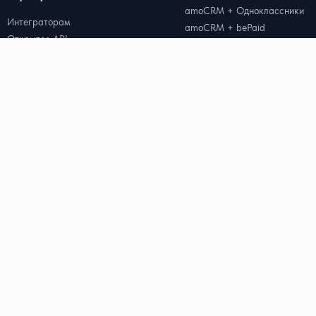
amoCRM + Одноклассники
Интеграторам
amoCRM + bePaid
Открытое API
amoCRM + PayKeeper
amoCRM + ЮKassa
Ресурсы
Битрикс24 + MAX
Битрикс24 + Telegram
Цены
Битрикс24 + WhatsApp
Блог
Битрикс24 + Официальный W
Кейсы
Битрикс24 + Вконтакте
Генератор QR-кода для WhatsApp
Битрикс24 + Avito
Генератор ссылок для WhatsApp
Radist.Online + Albato
Калькулятор стоимости WABA
Radist.Online + Part Soft
Radist.Online + Далион
* WhatsApp 
запрещённой