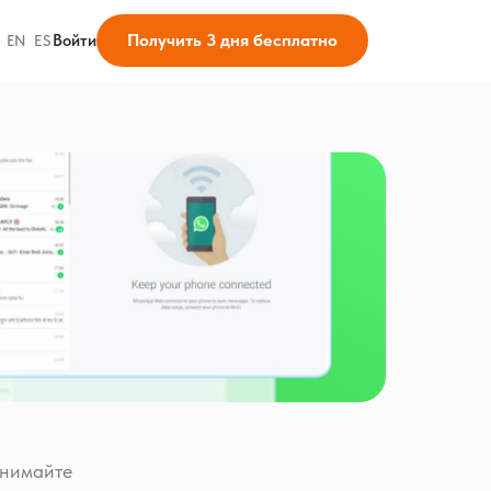
Получить 3 дня бесплатно
Войти
·
EN
·
ES
инимайте