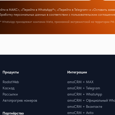
ти в МАКС», «Перейти в WhatsApp*», «Перейти в Telegram» и «Оставить заявк
бработку персональных данных в соответствии с
пользовательским соглашени
* WhatsApp принадлежит компании Meta, признанной экстремистской на территории РФ.
Продукты
Интеграции
RadistWeb
amoCRM + MAX
Каскад
amoCRM + Telegram
Рассылки
amoCRM + WhatsApp
Автопрогрев номеров
amoCRM + Официальный Wha
amoCRM + Вконтакте
amoCRM + Avito
Партнёрство