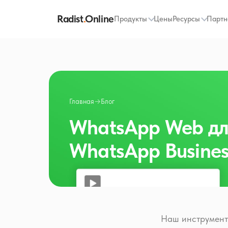
Radist
.
Online
Продукты
Цены
Ресурсы
Партн
Главная
→
Блог
WhatsApp Web дл
WhatsApp Busines
Наш инструмент 