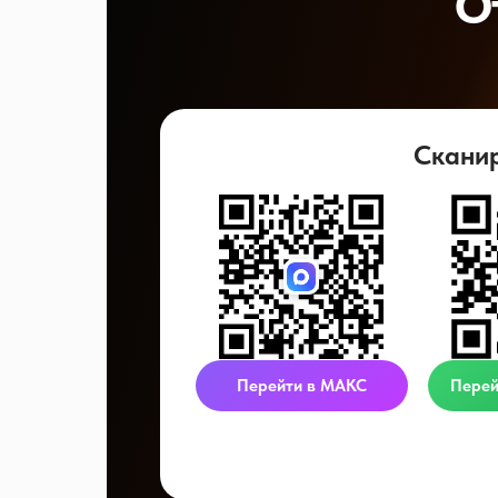
О
Скани
Перейти в МАКС
Перей