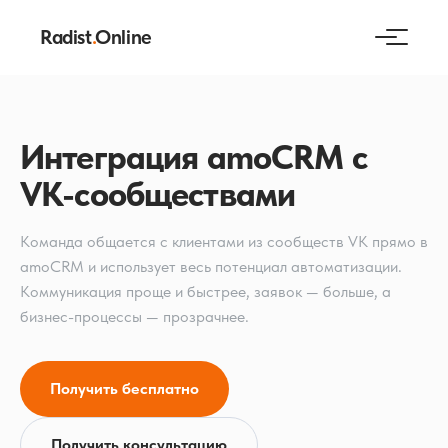
Radist
.
Online
Интеграция amoCRM с
VK-сообществами
Команда общается с клиентами из сообществ VK прямо в
amoCRM и использует весь потенциал автоматизации.
Коммуникация проще и быстрее, заявок — больше, а
бизнес-процессы — прозрачнее.
Получить бесплатно
Получить консультацию