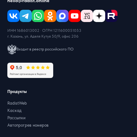
hello@radist.online
ИНН 1686013002 · ОГРН 1211600051053
г. Казань, ул. Аделя Кутуя 50/9, офис 206
Входит в реестр российского ПО
Продукты
RadistWeb
Каскад
Рассылки
Автопрогрев номеров