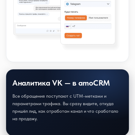
Аналитика VK — в amoCRM
Все обращения поступают с UTM-метками и
параметрами трафика. Вы сразу видите, откуда
пришёл лид, как отработан канал и что сработало
на продажу.