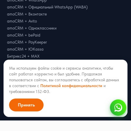
amoCRM + WhatsApp
amoCRM + Официальный WhatsApp (WABA)
amoCRM + Вконтакте
amoCRM + Avito
amoCRM + Одноклассники
amoCRM + bePaid
amoCRM + PayKeeper
amoCRM + ЮKassa
Битрикс24 + MAX
Битрикс24 + Telegram
Мы используем файлы cookie и сервисы аналитики, чтобы
Битрикс24 + WhatsApp
сайт работал корректно и был удобнее. Продолжая
Битрикс24 + Официальный WhatsApp (WABA)
пользоваться сайтом, вы соглашаетесь с обработкой данных
Битрикс24 + Вконтакте
в соответствии с
Политикой конфиденциальности
и
Битрикс24 + Avito
требованиями 152-ФЗ.
Radist.Online + Albato
Принять
Radist.Online + Part Soft
Radist.Online + Далион
О компании