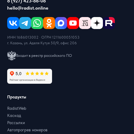
8 (927) 423-86-08
hello@radist.online
ИНН 1686013002 · ОГРН 1211600051053
г. Казань, ул. Аделя Кутуя 50/9, офис 206
Входит в реестр российского ПО
Продукты
RadistWeb
Каскад
Рассылки
Автопрогрев номеров