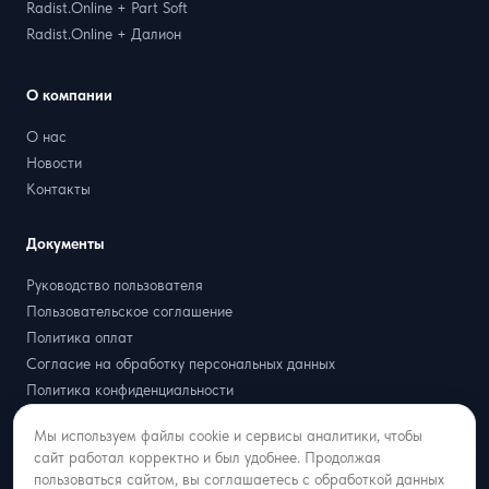
Radist.Online + Part Soft
Radist.Online + Далион
О компании
О нас
Новости
Контакты
Документы
Руководство пользователя
Пользовательское соглашение
Политика оплат
Согласие на обработку персональных данных
Политика конфиденциальности
Договор оферта
Мы используем файлы cookie и сервисы аналитики, чтобы
Партнёрская оферта
сайт работал корректно и был удобнее. Продолжая
пользоваться сайтом, вы соглашаетесь с обработкой данных