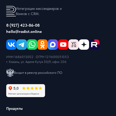
Интеграции мессенджеров и
банков с CRM.
8 (927) 423-86-08
hello@radist.online
ИНН 1686013002 · ОГРН 1211600051053
г. Казань, ул. Аделя Кутуя 50/9, офис 206
Входит в реестр российского ПО
Продукты