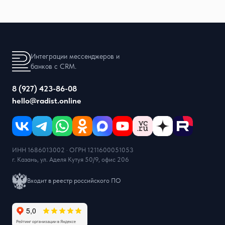
Интеграции мессенджеров и
банков с CRM.
8 (927) 423-86-08
hello@radist.online
ИНН 1686013002 · ОГРН 1211600051053
г. Казань, ул. Аделя Кутуя 50/9, офис 206
Входит в реестр российского ПО