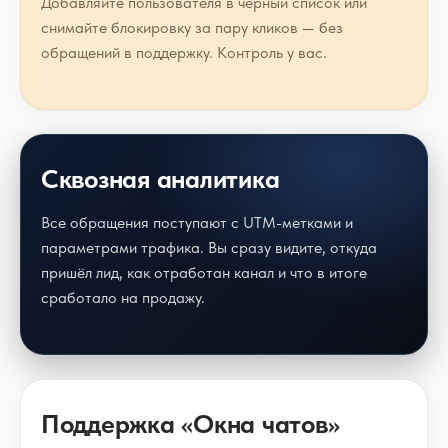
Добавляйте пользователя в чёрный список или
снимайте блокировку за пару кликов — без
обращений в поддержку. Контроль у вас.
Сквозная аналитика
Все обращения поступают с UTM-метками и
параметрами трафика. Вы сразу видите, откуда
пришёл лид, как отработан канал и что в итоге
сработало на продажу.
Поддержка «Окна чатов»