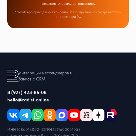
пользовательским соглашением
* WhatsApp принадлежит компании Meta, признанной экстремистской
на территории РФ.
Интеграции мессенджеров и
банков с CRM.
8 (927) 423-86-08
hello@radist.online
ИНН 1686013002 · ОГРН 1211600051053
г. Казань, ул. Аделя Кутуя 50/9, офис 206