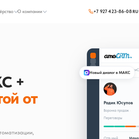
ёрство
О компании
+7 927 423-86-08
RU
Основное
Продажи
С
Новый диалог в МАКС
С +
РЮ
той от
Радик Юсупов
Воронка продаж ·
Переговоры
томатизации,
Отв-ный
Мене