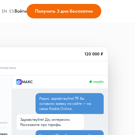
Получить 3 дня бесплатно
Войти
·
EN
·
ES
120 000 ₽
татистика
МАКС
● онлайн
Радик, здравствуйте! 👋 Вы
оставили заявку на сайте — на
связи Radist.Online.
Здравствуйте! Да, интересно.
Расскажите про тарифы.
джер