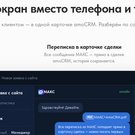
кран вместо телефона и
с клиентом — в одной карточке amoCRM. Разберём по с
Переписка в карточке сделки
Все сообщения МАКС — прямо в сделке
amoCRM, история сохраняется.
Новая заявка с сайта
МАКС
онлайн
вка с сайта
татистика
Здравствуйте! Давайте.
МАКС+AmoCRM.pdf
PDF
ик
Вся переписка из МАКС попадает прямо в
карточку сделки — можно писать первым
нный
Менеджер