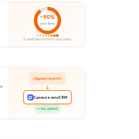
−90%
риск бана
8 дней бесплатного прогрева
«Здравствуйте!»
е.
Сделка в amoCRM
✓ без дублей