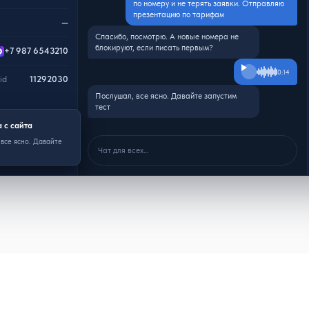
по номеру и не терять заявки. Отправляю
презентацию по тарифам
—
Спасибо, посмотрю. А новые номера не
блокируют, если писать первым?
+7 987 6543210
0:14
id
11292030
Послушал, все ясно. Давайте запустим
тест
 с сайта
 все ясно. Давайте
Чат для всех…