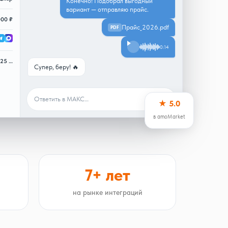
Конечно! Подобрал выгодный
вариант — отправляю прайс.
000 ₽
Прайс_2026.pdf
PDF
0:14
925 …
Супер, беру! 🔥
Ответить в МАКС…
★ 5.0
в amoMarket
7+ лет
на рынке интеграций