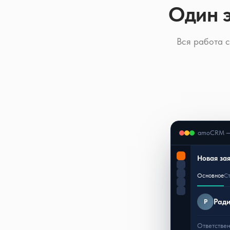
Один э
Вся работа 
amoCRM — 
Новая зая
Основное
С
Рад
Р
Ответстве