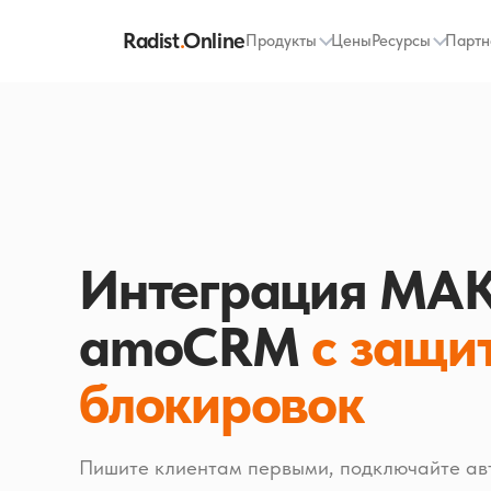
Radist
.
Online
Продукты
Цены
Ресурсы
Партн
Интеграция МАК
amoCRM
с защи
блокировок
Пишите клиентам первыми, подключайте ав