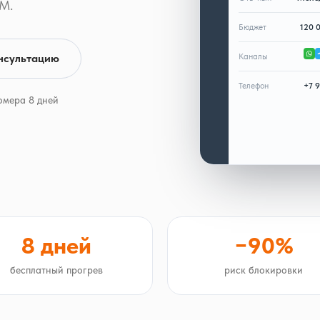
M.
Бюджет
120 
нсультацию
Каналы
Телефон
+7 
омера 8 дней
8 дней
−90%
бесплатный прогрев
риск блокировки