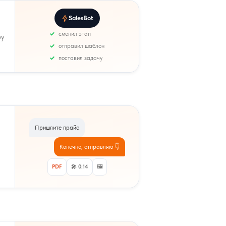
SalesBot
сменил этап
ру
отправил шаблон
поставил задачу
Пришлите прайс
Конечно, отправляю 👇
PDF
🎤 0:14
🖼