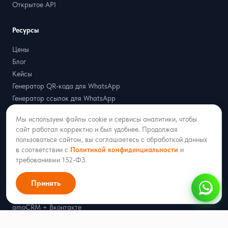
Открытое API
Ресурсы
Цены
Блог
Кейсы
Генератор QR-кода для WhatsApp
Генератор ссылок для WhatsApp
Калькулятор стоимости WABA
Мы используем файлы cookie и сервисы аналитики, чтобы
сайт работал корректно и был удобнее. Продолжая
Интеграции
пользоваться сайтом, вы соглашаетесь с обработкой данных
в соответствии с
Политикой конфиденциальности
и
amoCRM + MAX
требованиями 152-ФЗ.
amoCRM + Telegram
Принять
amoCRM + WhatsApp
amoCRM + Официальный WhatsApp (WABA)
amoCRM + Вконтакте
amoCRM + Avito