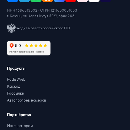
ИНН 1686013002 · ОГРН 1211600051053
г. Казань, ул. Аделя Кутуя 50/9, офис 206
Входит в реестр российского ПО
Продукты
RadistWeb
Каскад
Рассылки
Автопрогрев номеров
Партнёрство
Интеграторам