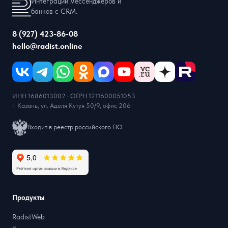
Интеграции мессенджеров и
банков с CRM.
8 (927) 423-86-08
hello@radist.online
ИНН 1686013002 · ОГРН 1211600051053
г. Казань, ул. Аделя Кутуя 50/9, офис 206
Входит в реестр российского ПО
Продукты
RadistWeb