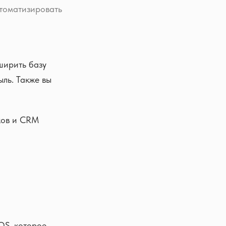
втоматизировать
ширить базу
ль. Также вы
ков и CRM
OS, которое