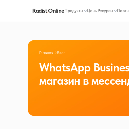
Radist
.
Online
Продукты
Цены
Ресурсы
Партн
Главная
→
Блог
WhatsApp Busines
магазин в мессе