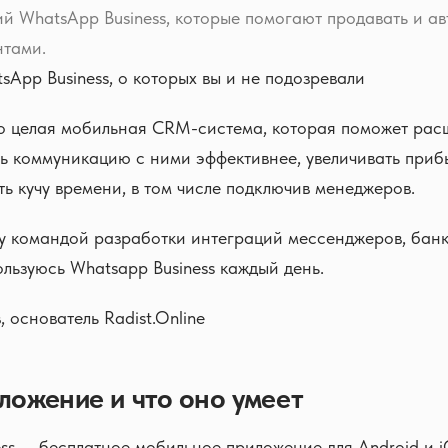
й WhatsApp Business, которые помогают продавать и а
нтами.
sApp Business, о которых вы и не подозревали
то целая мобильная CRM-система, которая поможет рас
ть коммуникацию с ними эффективнее, увеличивать прибы
ь кучу времени, в том числе подключив менеджеров.
жу командой разработки интеграций мессенджеров, бан
ользуюсь Whatsapp Business каждый день.
 основатель Radist.Online
ложение и что оно умеет
ss — бесплатное мобильное приложение для Android и i