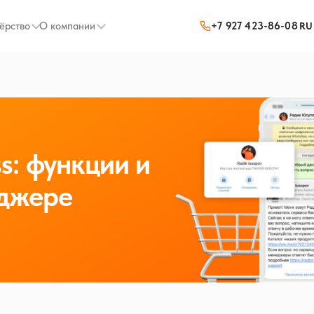
ёрство
О компании
+7 927 423-86-08
RU
s: функции и
нджере