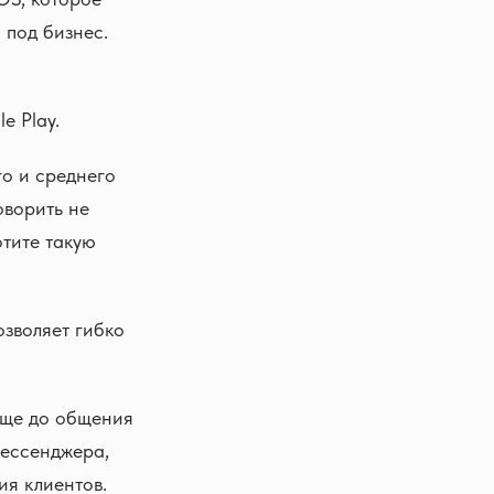
 под бизнес.
e Play.
о и среднего
оворить не
отите такую
зволяет гибко
 еще до общения
мессенджера,
ия клиентов.