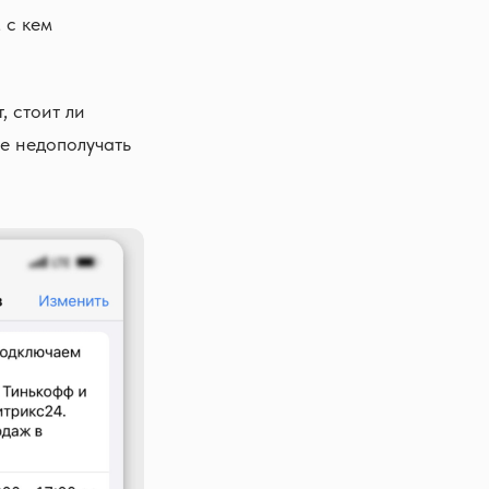
 с кем
, стоит ли
те недополучать