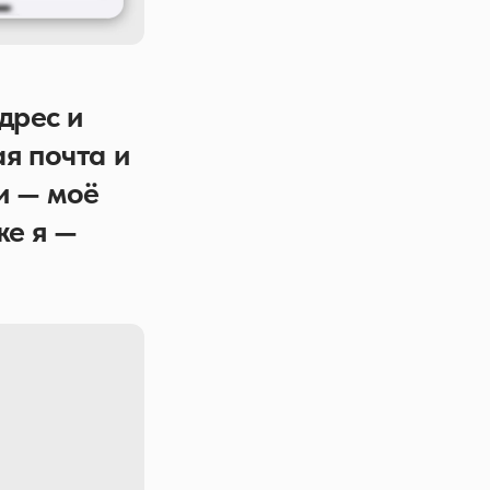
дрес и
я почта и
и — моё
же я —