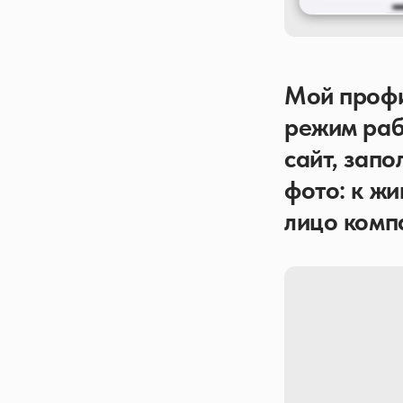
Мой профил
режим раб
сайт, зап
фото: к ж
лицо комп