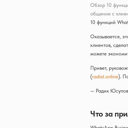
Обзор 10 функци
общение с клие
10 функций What
Оказывается, э
клиентов, сдела
можете экономит
Привет, руково
(
radist.online
). П
— Радик Юсупов,
Что за при
WhatsApp Busine