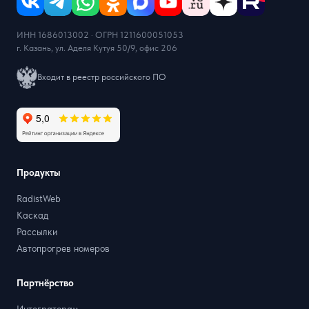
ИНН 1686013002 · ОГРН 1211600051053
г. Казань, ул. Аделя Кутуя 50/9, офис 206
Входит в реестр российского ПО
Продукты
RadistWeb
Каскад
Рассылки
Автопрогрев номеров
Партнёрство