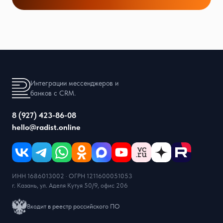
Интеграции мессенджеров и
банков с CRM.
8 (927) 423-86-08
hello@radist.online
ИНН 1686013002 · ОГРН 1211600051053
г. Казань, ул. Аделя Кутуя 50/9, офис 206
Входит в реестр российского ПО