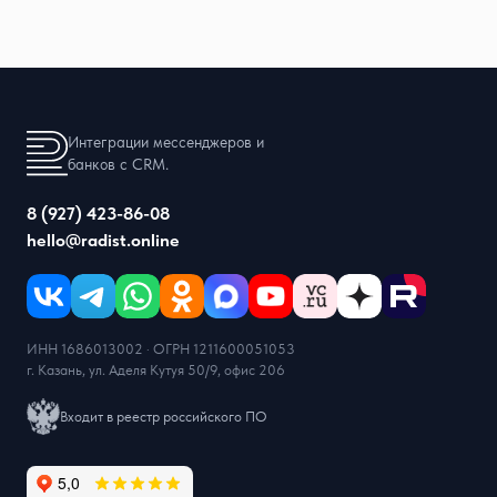
Интеграции мессенджеров и
банков с CRM.
8 (927) 423-86-08
hello@radist.online
ИНН 1686013002 · ОГРН 1211600051053
г. Казань, ул. Аделя Кутуя 50/9, офис 206
Входит в реестр российского ПО