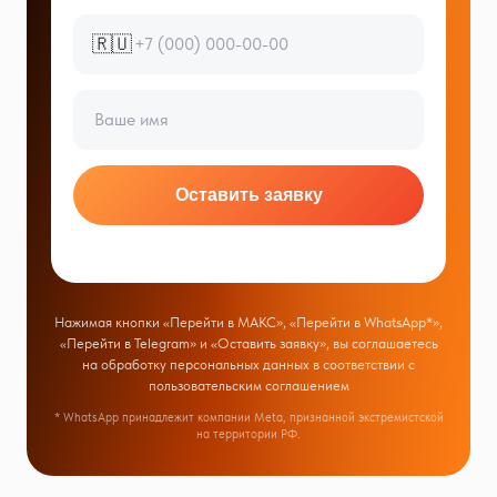
🇷🇺
Оставить заявку
Нажимая кнопки «Перейти в МАКС», «Перейти в WhatsApp*»,
«Перейти в Telegram» и «Оставить заявку», вы соглашаетесь
на обработку персональных данных в соответствии с
пользовательским соглашением
* WhatsApp принадлежит компании Meta, признанной экстремистской
на территории РФ.