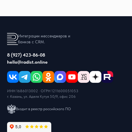
Интеграции мессенджеров и
банков с CRM.
8 (927) 423-86-08
hello@radist.online
ИНН 1686013002 · ОГРН 1211600051053
г. Казань, ул. Аделя Кутуя 50/9, офис 206
Входит в реестр российского ПО