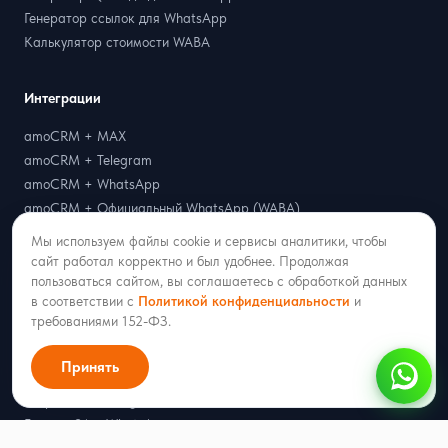
Генератор ссылок для WhatsApp
Калькулятор стоимости WABA
Интеграции
amoCRM + MAX
amoCRM + Telegram
amoCRM + WhatsApp
amoCRM + Официальный WhatsApp (WABA)
amoCRM + Вконтакте
Мы используем файлы cookie и сервисы аналитики, чтобы
amoCRM + Avito
сайт работал корректно и был удобнее. Продолжая
amoCRM + Одноклассники
пользоваться сайтом, вы соглашаетесь с обработкой данных
в соответствии с
Политикой конфиденциальности
и
amoCRM + bePaid
требованиями 152-ФЗ.
amoCRM + PayKeeper
amoCRM + ЮKassa
Принять
Битрикс24 + MAX
Битрикс24 + Telegram
Битрикс24 + WhatsApp