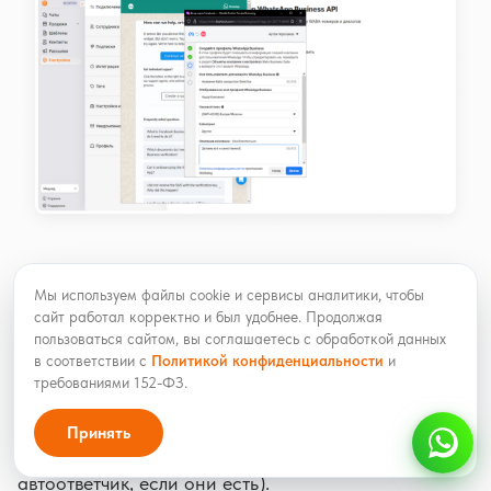
После того как вы заполнили поля, нужно добавить
Мы используем файлы cookie и сервисы аналитики, чтобы
номер телефона. Выберите страну, к которой
сайт работал корректно и был удобнее. Продолжая
пользоваться сайтом, вы соглашаетесь с обработкой данных
принадлежит номер, введите сам номер и укажите
в соответствии с
Политикой конфиденциальности
и
способ подтверждения номера: СМС для
требованиями 152-ФЗ.
мобильных номеров, а для других видов номеров –
Принять
звонок (не забудьте отключить автоменю или
автоответчик, если они есть).