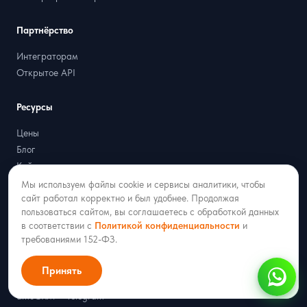
Партнёрство
Интеграторам
Открытое API
Ресурсы
Цены
Блог
Кейсы
Генератор QR-кода для WhatsApp
Мы используем файлы cookie и сервисы аналитики, чтобы
сайт работал корректно и был удобнее. Продолжая
Генератор ссылок для WhatsApp
пользоваться сайтом, вы соглашаетесь с обработкой данных
Калькулятор стоимости WABA
в соответствии с
Политикой конфиденциальности
и
требованиями 152-ФЗ.
Интеграции
Принять
amoCRM + MAX
amoCRM + Telegram