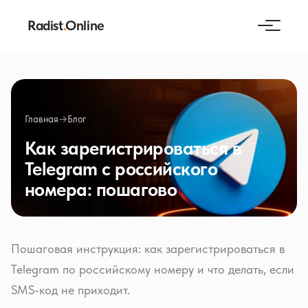
Radist
.
Online
Главная
→
Блог
Как зарегистрироваться в
Telegram с российского
номера: пошагово
Пошаговая инструкция: как зарегистрироваться в
Telegram по российскому номеру и что делать, если
SMS-код не приходит.