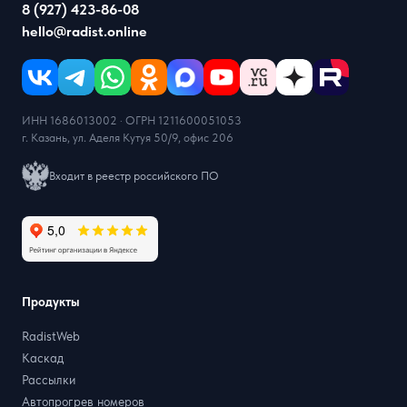
8 (927) 423-86-08
hello@radist.online
ИНН 1686013002 · ОГРН 1211600051053
г. Казань, ул. Аделя Кутуя 50/9, офис 206
Входит в реестр российского ПО
Продукты
RadistWeb
Каскад
Рассылки
Автопрогрев номеров