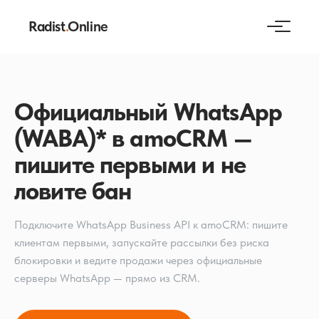
Radist
.
Online
Официальный WhatsApp
(WABA)* в amoCRM —
пишите первыми и не
ловите бан
Подключите WhatsApp Business API к amoCRM: пишите
клиентам первыми, запускайте рассылки без риска
блокировки и ведите продажи через официальные
серверы WhatsApp — прямо из CRM.