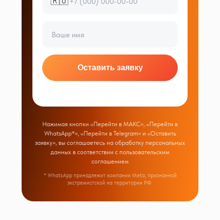
🇷🇺
Оставить заявку
Нажимая кнопки «Перейти в МАКС», «Перейти в
WhatsApp*», «Перейти в Telegram» и «Оставить
заявку», вы соглашаетесь на обработку персональных
данных в соответствии с
пользовательским
соглашением
* WhatsApp принадлежит компании Meta, признанной
экстремистской на территории РФ.