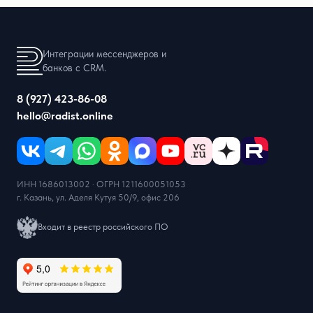
Интеграции мессенджеров и
банков с CRM.
8 (927) 423-86-08
hello@radist.online
ИНН 1686013002 · ОГРН 1211600051053
г. Казань, ул. Аделя Кутуя 50/9, офис 206
Входит в реестр российского ПО