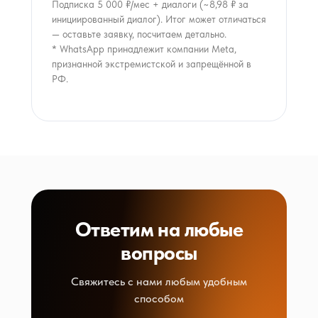
Подписка 5 000 ₽/мес + диалоги (~8,98 ₽ за
инициированный диалог). Итог может отличаться
— оставьте заявку, посчитаем детально.
* WhatsApp принадлежит компании Meta,
признанной экстремистской и запрещённой в
РФ.
Ответим на любые
вопросы
Свяжитесь с нами любым удобным
способом