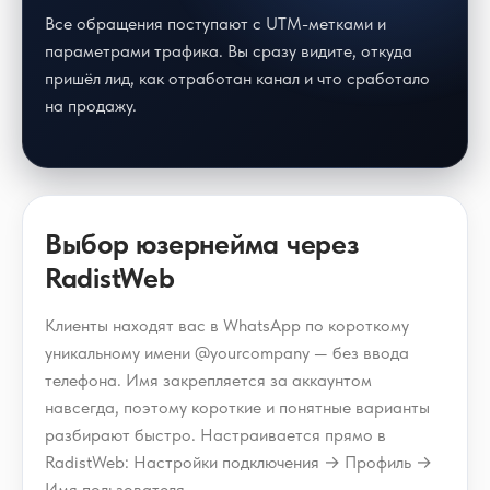
Все обращения поступают с UTM-метками и
параметрами трафика. Вы сразу видите, откуда
пришёл лид, как отработан канал и что сработало
на продажу.
Выбор юзернейма через
RadistWeb
Клиенты находят вас в WhatsApp по короткому
уникальному имени @yourcompany — без ввода
телефона. Имя закрепляется за аккаунтом
навсегда, поэтому короткие и понятные варианты
разбирают быстро. Настраивается прямо в
RadistWeb: Настройки подключения → Профиль →
Имя пользователя.