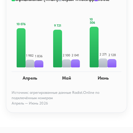
10
506
10 076
9 721
2 271
2 128
2 100
2 041
1 982
1 836
Апрель
Май
Июнь
Источник: агрегированные данные Radist.Online по
подключённым номерам
Апрель — Июнь 2026