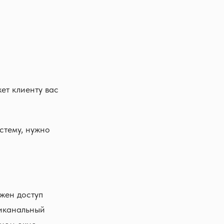
жет клиенту вас
стему, нужно
жен доступ
никанальный