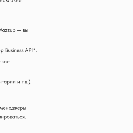
ном окне.
 Wazzup — вы
 Business API*.
ское
арии и т.д.).
, менеджеры
зироваться.