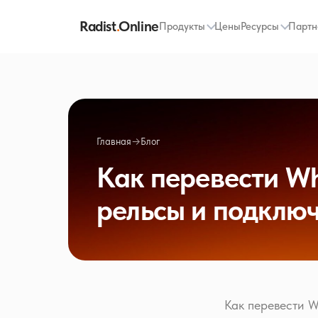
Radist
.
Online
Продукты
Цены
Ресурсы
Партн
Главная
→
Блог
Как перевести Wh
рельсы и подклю
Как перевести W