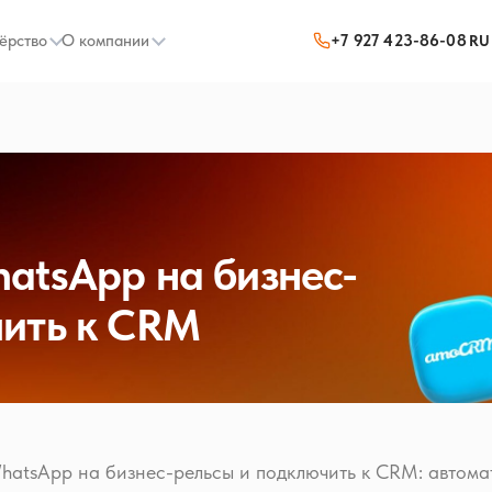
ёрство
О компании
+7 927 423-86-08
RU
atsApp на бизнес-
чить к CRM
hatsApp на бизнес-рельсы и подключить к CRM: автома