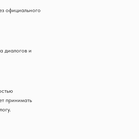
ез официального
а диалогов и
остью
ет принимать
логу.