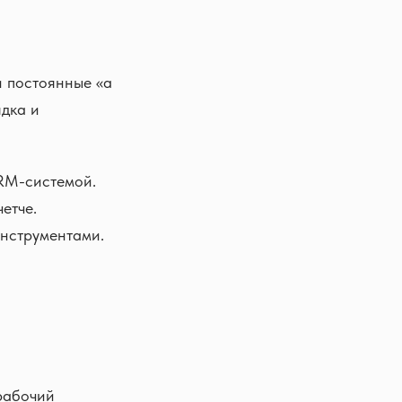
и постоянные «а
ядка и
RM-системой.
етче.
инструментами.
рабочий