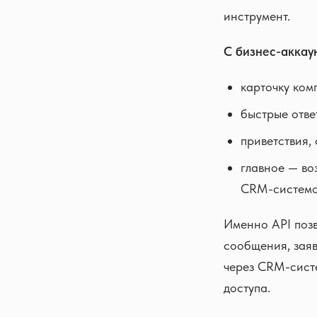
инструмент.
С бизнес-аккау
карточку ком
быстрые отве
приветствия,
главное — во
CRM-системо
Именно API поз
сообщения, заяв
через CRM-сист
доступа.