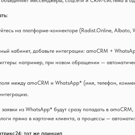
 объединяет мессенджеры, соцсети и CRM-система в од
ть:
йтесь на платформе-коннекторе (Radist.Online, Albato,
чный кабинет, добавьте интеграции: amoCRM + WhatsApp
иггеры: например, при новом обращении — автоматиче
поля между amoCRM и WhatsApp* (имя, телефон, коммент
интеграцию.
 заявки из WhatsApp* будут сразу попадать в amoCRM
алоги прямо в карточке клиента, а процессы — автомати
итрикс24: тот же принцип