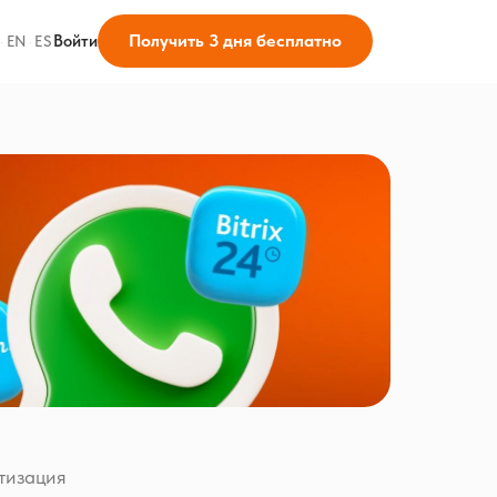
Получить 3 дня бесплатно
Войти
·
EN
·
ES
тизация