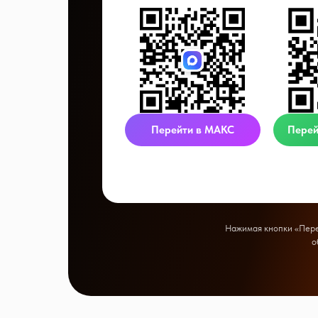
Перейти в МАКС
Перей
Нажимая кнопки «Перей
о