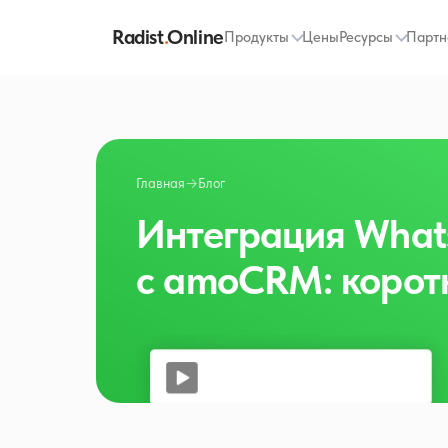
Radist
.
Online
Продукты
Цены
Ресурсы
Партн
Главная
→
Блог
Интеграция Whats
с amoCRM: коротк