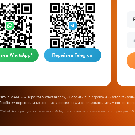

ти в WhatsApp*
Перейти в Telegram
ти в МАКС», «Перейти в WhatsApp*», «Перейти в Telegram» и «Оставить заявк
бработку персональных данных в соответствии с
пользовательским соглашени
* WhatsApp принадлежит компании Meta, признанной экстремистской на территории РФ.