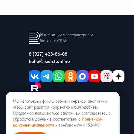
Интеграции мессенджеров и
банков с CRM.
8 (927) 423-86-08
hello@radist.online
Мы используем файлы cookie и сервисы аналитики,
ИНН 1686013002 · ОГРН 1211600051053
чтобы сайт работал корректно и был удобнее.
г. Казань, ул. Аделя Кутуя 50/9, офис 206
Продолжая пользоваться сайтом, вы соглашаетесь с
обработкой данных в соответствии с
Политикой
Входит в реестр российского ПО
конфиденциальности
и требованиями 152-ФЗ.