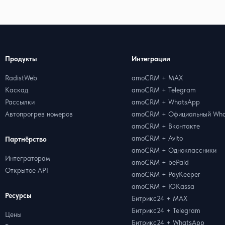
Продукты
Интеграции
RadistWeb
amoCRM + MAX
Каскад
amoCRM + Telegram
Рассылки
amoCRM + WhatsApp
Автопрогрев номеров
amoCRM + Официальный Wha
amoCRM + Вконтакте
amoCRM + Avito
Партнёрство
amoCRM + Одноклассники
Интеграторам
amoCRM + bePaid
Открытое API
amoCRM + PayKeeper
amoCRM + ЮKassa
Ресурсы
Битрикс24 + MAX
Битрикс24 + Telegram
Цены
Битрикс24 + WhatsApp