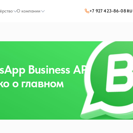
ёрство
О компании
+7 927 423-86-08
RU
App Business API
о о главном