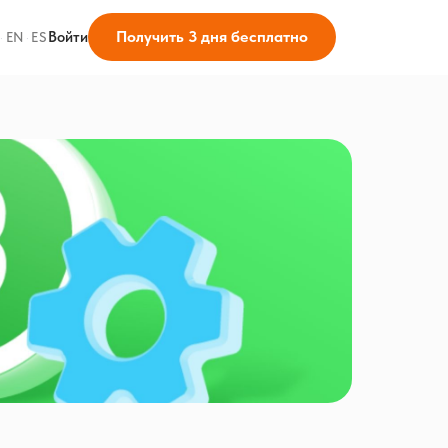
Получить 3 дня бесплатно
Войти
·
EN
·
ES