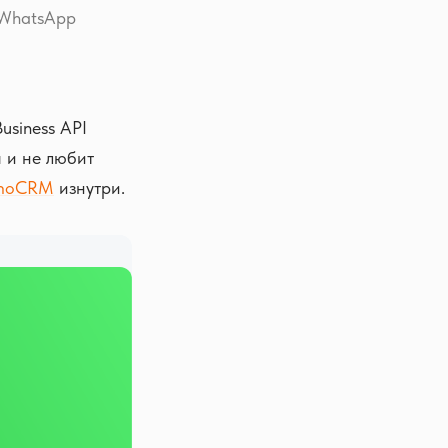
 WhatsApp
usiness API
 и не любит
amoCRM
изнутри.