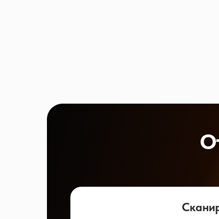
О
Скани