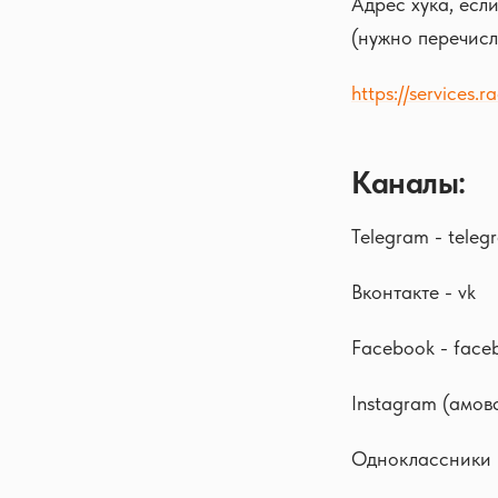
Адрес хука, есл
(нужно перечисл
https://services.
Каналы:
Telegram - teleg
Вконтакте - vk
Facebook - face
Instagram (амов
Одноклассники (н