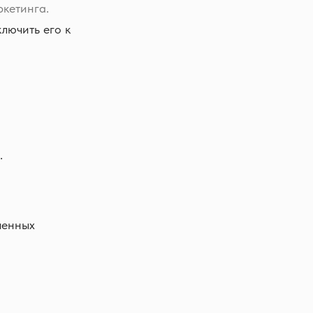
ркетинга.
ключить его к
.
ченных