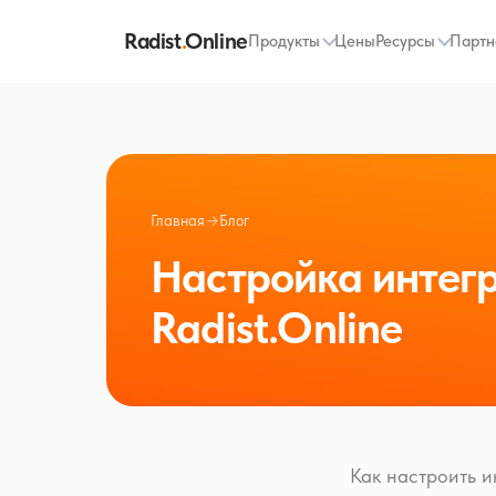
Radist
.
Online
Продукты
Цены
Ресурсы
Партн
Главная
→
Блог
Настройка интегр
Radist.Online
Как настроить и