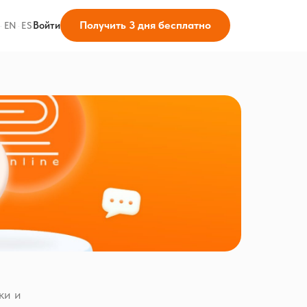
Получить 3 дня бесплатно
Войти
·
EN
·
ES
ки и