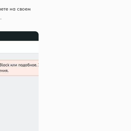
аете на своем
.