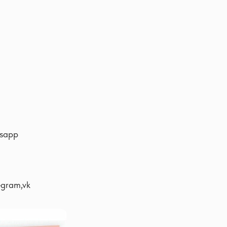
tsapp
legram,vk