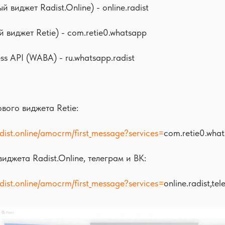
 виджет Radist.Online) - online.radist
 виджет Retie) - com.retie0.whatsapp
s API (WABA) - ru.whatsapp.radist
ового виджета Retie:
radist.online/amocrm/first_message?services=
com.retie0.wha
виджета Radist.Online, телеграм и ВК:
radist.online/amocrm/first_message?services=
online.radist,te