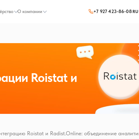
ёрство
О компании
+7 927 423-86-08
RU
ации Roistat и
нтеграцию Roistat и Radist.Online: объединение аналити