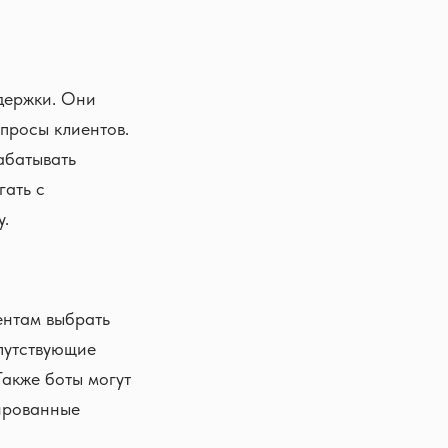
держки. Они
просы клиентов.
абатывать
гать с
у.
ентам выбрать
опутствующие
Также боты могут
ированные