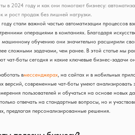
оты в 2024 году и как они помогают бизнесу: автоматиз
к и рост продаж без лишней нагрузки.
 году стали важной частью автоматизации процессов в
утренними операциями в компаниях. Благодаря искусст
 и машинному обучению они значительно расширили сво
лее сложными задачами, чем ранее. В этой статье мы ра
ют чат-боты сегодня и какие ключевые бизнес-задачи о
работать в
мессенджерах
, на сайтах и в мобильных прил
ых версий, современные чат-боты умеют анализировать 
мерения пользователей и обучаться на основе новых да
 только отвечать на стандартные вопросы, но и участвов
ах, предлагая персонализированные решения.