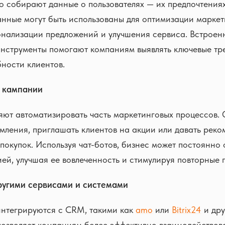
о собирают данные о пользователях — их предпочтениях
анные могут быть использованы для оптимизации марке
онализации предложений и улучшения сервиса. Встроен
инструменты помогают компаниям выявлять ключевые тр
ности клиентов.
 кампании
яют автоматизировать часть маркетинговых процессов. 
мления, приглашать клиентов на акции или давать рек
покупок. Используя чат-ботов, бизнес может постоянно 
ией, улучшая ее вовлеченность и стимулируя повторные 
ругими сервисами и системами
интегрируются с CRM, такими как
amo
или
Bitrix24
и др
позволяет компаниям более эффективно взаимодействова