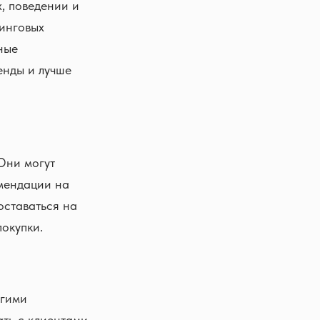
, поведении и
тинговых
ные
енды и лучше
Они могут
омендации на
оставаться на
покупки.
угими
ть с клиентами.