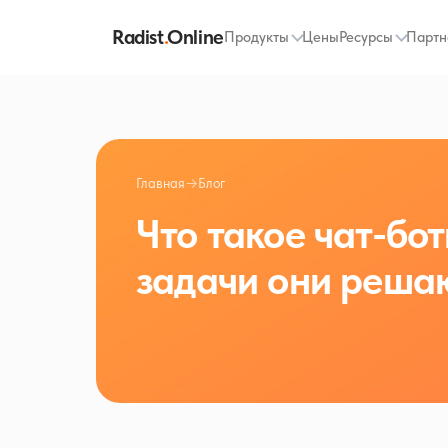
Radist
.
Online
Продукты
Цены
Ресурсы
Партн
Главная
→
Блог
Что такое чат-бот
задачи они реша