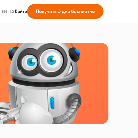
Получить 3 дня бесплатно
Войти
·
EN
·
ES