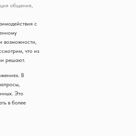
ация общения,
заимодействия с
венному
и возможности,
ссмотрим, что из
ни решают.
ожениях. В
запросы,
нных. Это
ать в более