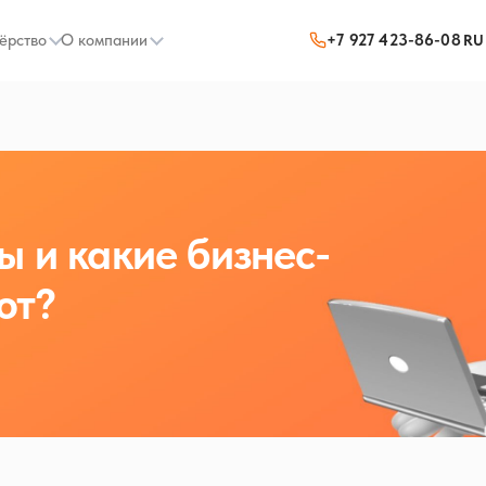
ёрство
О компании
+7 927 423-86-08
RU
ы и какие бизнес-
ют?