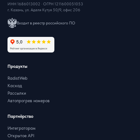
ИНН 1686013002 · ОГРН 1211600051053
г. Казань, ул. Аделя Кутуя 50/9, офис 206
Входит в реестр российского ПО
Продукты
RadistWeb
Каскад
Рассылки
Автопрогрев номеров
Партнёрство
Интеграторам
Открытое API