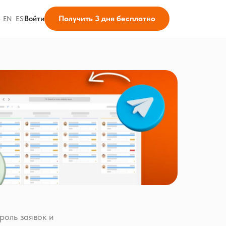
Получить 3 дня бесплатно
Войти
·
EN
·
ES
роль заявок и