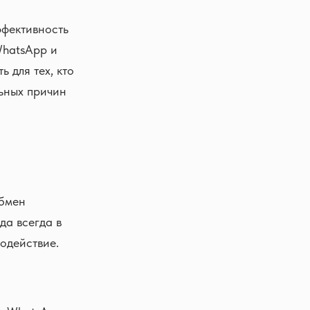
ффективность
WhatsApp и
 для тех, кто
льных причин
обмен
да всегда в
модействие.