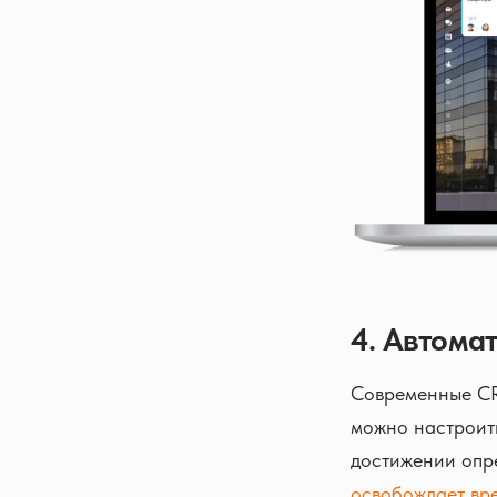
4. Автома
Современные CR
можно настроит
достижении опр
освобождает вре