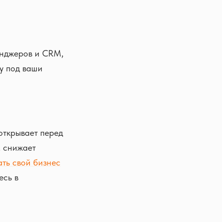
енджеров и CRM,
му под ваши
открывает перед
, снижает
ать свой бизнес
есь в