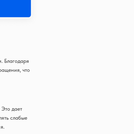
и. Благодаря
ращения, что
 Это дает
лять слабые
я.