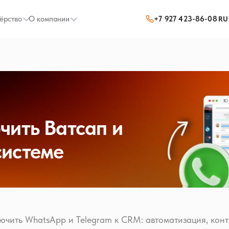
ёрство
О компании
+7 927 423-86-08
RU
чить Ватсап и
системе
ючить WhatsApp и Telegram к CRM: автоматизация, конт