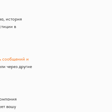
за, история
стиции в
ь сообщений и
или через другие
компания
ует вашу