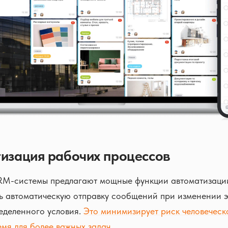
тизация рабочих процессов
M-системы предлагают мощные функции автоматизаци
ь автоматическую отправку сообщений при изменении э
еделенного условия.
Это минимизирует риск человеческ
мя для более важных задач
.