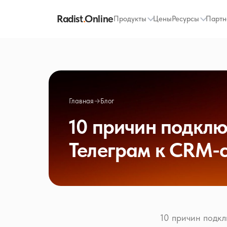
Radist
.
Online
Продукты
Цены
Ресурсы
Партн
Главная
→
Блог
10 причин подклю
Телеграм к CRM-
10 причин подкл