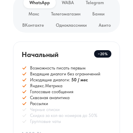
WhatsApp
WABA
Telegram
Макс
Телегомагазин
Банки
ВКонтакте
Одноклассники
Авито
Начальный
−20%
Возможность писать первым
Входящие диалоги без ограничений
Исходящие диалоги:
50 / мес
Яндекс.Метрика
Голосовые сообщения
Сквозная аналитика
Рассылки
Черные списки
Скидка за кол-во номеров до 50%
Групповые чаты