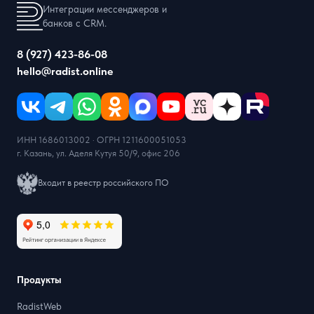
Интеграции мессенджеров и
банков с CRM.
8 (927) 423-86-08
hello@radist.online
ИНН 1686013002 · ОГРН 1211600051053
г. Казань, ул. Аделя Кутуя 50/9, офис 206
Входит в реестр российского ПО
Продукты
RadistWeb