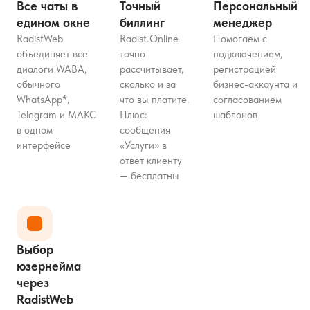
Все чаты в
Точный
Персональный
едином окне
биллинг
менеджер
RadistWeb
Radist.Online
Помогаем с
объединяет все
точно
подключением,
диалоги WABA,
рассчитывает,
регистрацией
обычного
сколько и за
бизнес-аккаунта и
WhatsApp*,
что вы платите.
согласованием
Telegram и МАКС
Плюс:
шаблонов
в одном
сообщения
интерфейсе
«Услуги» в
ответ клиенту
— бесплатны
Выбор
юзернейма
через
RadistWeb