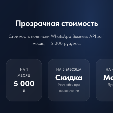
Прозрачная стоимость
Стоимость подписки WhatsApp Business API за 1
месяц — 5 000 руб/мес.
НА 1
НА 3 МЕСЯЦА
НА 
Скидка
Ма
МЕСЯЦ
5 000
Уточняйте при
Луч
₽
подключении