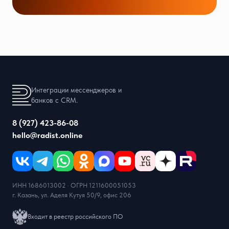
Интеграции мессенджеров и
банков с CRM.
8 (927) 423-86-08
hello@radist.online
ИНН 1686013002 · ОГРН 1211600051053
г. Казань, ул. Аделя Кутуя 50/9, офис 206
Входит в реестр российского ПО