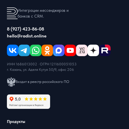
Интеграции мессенджеров и
банков с CRM.
8 (927) 423-86-08
hello@radist.online
ИНН 1686013002 · ОГРН 1211600051053
г. Казань, ул. Аделя Кутуя 50/9, офис 206
Входит в реестр российского ПО
Продукты