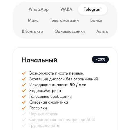
WhatsApp
WABA
Telegram
Макс
Телегомагазин
Банки
ВКонтакте
Одноклассники
Авито
Начальный
−20%
Возможность писать первым
Входящие диалоги без ограничений
Исходящие диалоги:
50 / мес
Яндекс.Метрика
Голосовые сообщения
Сквозная аналитика
Рассылки
Черные списки
Скидка за кол-во номеров до 50%
Групповые чаты