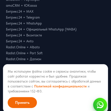
amoCRM + ЮKassa
Битрикс24 + MAX
Битрикс24 + Telegram
Битрикс24 + WhatsApp
Битрикс24 + Официальный WhatsApp (WABA)
Битрикс24 + Вконтакте
Битрикс24 + Avito
Radist.Online + Albato
Radist.Online + Part Soft
Radist.Online + Далион
Мы используем файлы cookie и сервисы аналитики, чтобы
О компании
сайт работал корректно и был удобнее. Продолжая
пользоваться сайтом, вы соглашаетесь с обработкой данных
О нас
в соответствии с
Политикой конфиденциальности
и
Новости
требованиями 152-ФЗ.
Контакты
Принять
Документы