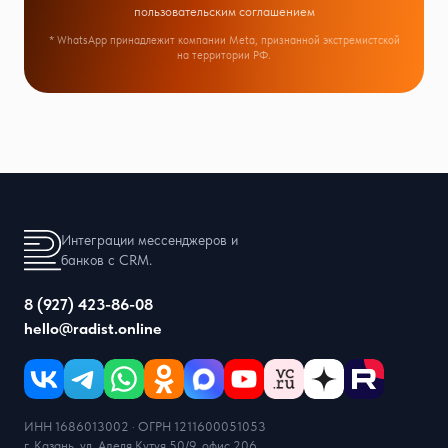
пользовательским соглашением
* WhatsApp принадлежит компании Meta, признанной экстремистской
на территории РФ.
Интеграции мессенджеров и
банков с CRM.
8 (927) 423-86-08
hello@radist.online
ИНН 1686013002 · ОГРН 1211600051053
г. Казань, ул. Аделя Кутуя 50/9, офис 206