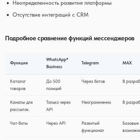
Неопределенность развития платформы
Отсутствие интеграций с CRM
Подробное сравнение функций мессенджеров
WhatsApp*
Функция
Telegram
MAX
Business
Каталог
До 500
Через ботов
В разраб
товаров
позиций
Каналы для
Только через
Неограниченно
В разраб
рассылок
API
Чат-боты
Через API
Развитый
Базовые
функционал
возможн