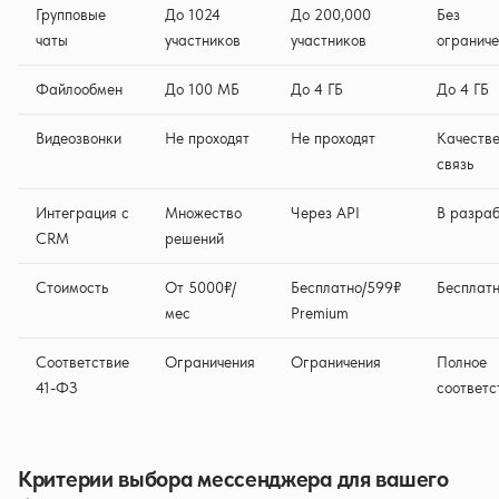
Групповые
До 1024
До 200,000
Без
чаты
участников
участников
ограниче
Файлообмен
До 100 МБ
До 4 ГБ
До 4 ГБ
Видеозвонки
Не проходят
Не проходят
Качеств
связь
Интеграция с
Множество
Через API
В разраб
CRM
решений
Стоимость
От 5000₽/
Бесплатно/599₽
Бесплат
мес
Premium
Соответствие
Ограничения
Ограничения
Полное
41-ФЗ
соответс
Критерии выбора мессенджера для вашего