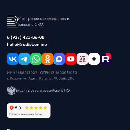
Интеграции мессенджеров и
банков с CRM.
8 (927) 423-86-08
hello@radist.online
ИНН 1686013002 · ОГРН 1211600051053
г. Казань, ул. Аделя Кутуя 50/9, офис 206
Входит в реестр российского ПО