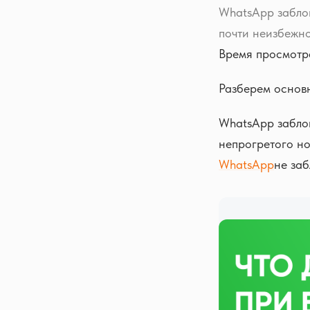
WhatsApp забло
почти неизбежно
Время просмотр
Разберем основ
WhatsApp заблок
непрогретого но
WhatsApp
не заб