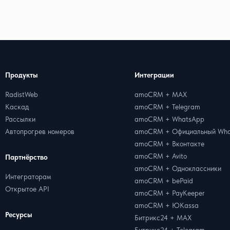
Продукты
Интеграции
RadistWeb
amoCRM + MAX
Каскад
amoCRM + Telegram
Рассылки
amoCRM + WhatsApp
Автопрогрев номеров
amoCRM + Официальный Wha
amoCRM + Вконтакте
amoCRM + Avito
Партнёрство
amoCRM + Одноклассники
Интеграторам
amoCRM + bePaid
Открытое API
amoCRM + PayKeeper
amoCRM + ЮKassa
Ресурсы
Битрикс24 + MAX