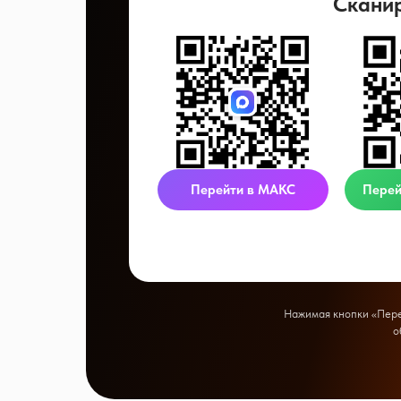
Скани
Перейти в МАКС
Перей
Нажимая кнопки «Перей
о