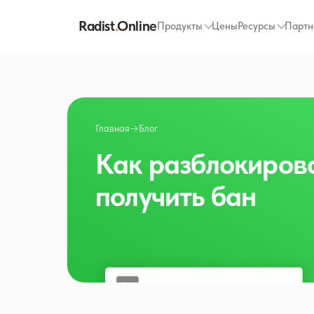
Radist
.
Online
Продукты
Цены
Ресурсы
Партн
Главная
→
Блог
Как разблокиров
получить бан