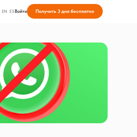
Получить 3 дня бесплатно
Войти
·
EN
·
ES