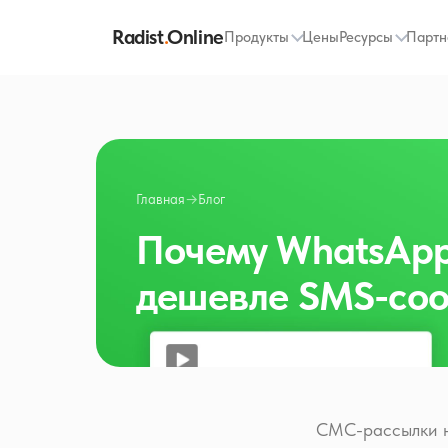
Radist
.
Online
Продукты
Цены
Ресурсы
Партн
Главная
→
Блог
Почему WhatsApp 
дешевле SMS-со
СМС-рассылки н