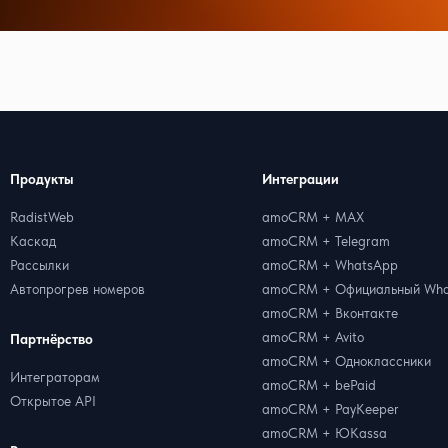
Продукты
Интеграции
RadistWeb
amoCRM + MAX
Каскад
amoCRM + Telegram
Рассылки
amoCRM + WhatsApp
Автопрогрев номеров
amoCRM + Официальный Wha
amoCRM + Вконтакте
amoCRM + Avito
Партнёрство
amoCRM + Одноклассники
Интеграторам
amoCRM + bePaid
Открытое API
amoCRM + PayKeeper
amoCRM + ЮKassa