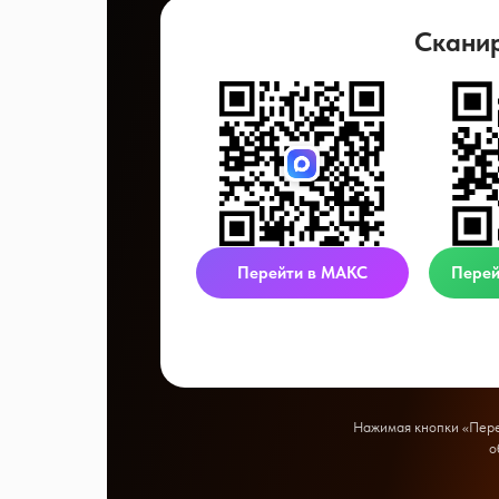
Скани
Перейти в МАКС
Перей
Нажимая кнопки «Перей
о