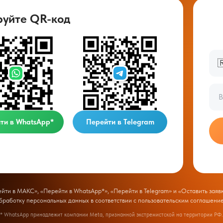
руйте QR-код

ти в WhatsApp*
Перейти в Telegram
ти в МАКС», «Перейти в WhatsApp*», «Перейти в Telegram» и «Оставить заявк
бработку персональных данных в соответствии с
пользовательским соглашени
* WhatsApp принадлежит компании Meta, признанной экстремистской на территории РФ.