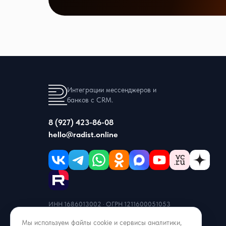
Интеграции мессенджеров и
банков с CRM.
8 (927) 423-86-08
hello@radist.online
ИНН 1686013002 · ОГРН 1211600051053
г. Казань, ул. Аделя Кутуя 50/9, офис 206
Мы используем файлы cookie и сервисы аналитики,