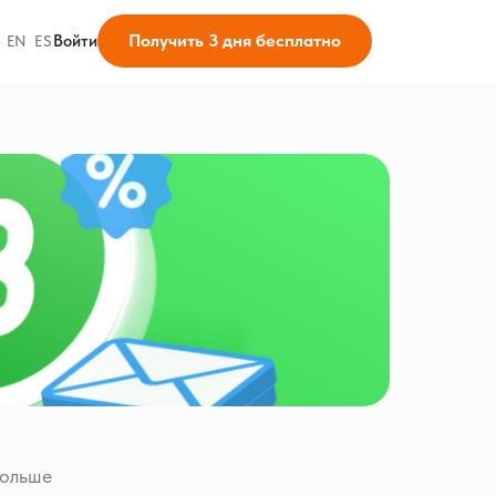
Получить 3 дня бесплатно
Войти
·
EN
·
ES
больше