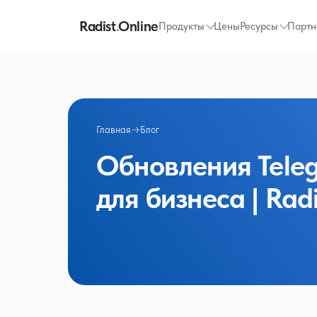
Radist
.
Online
Продукты
Цены
Ресурсы
Партн
Главная
→
Блог
Обновления Teleg
для бизнеса | Radi