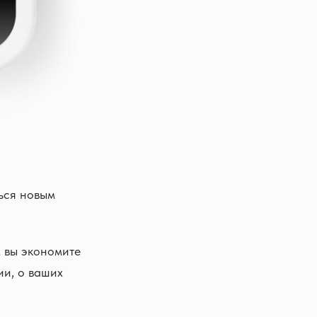
ться новым
 вы экономите
ии, о ваших