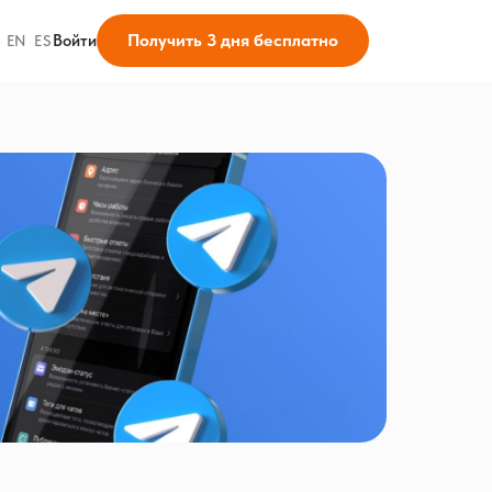
Получить 3 дня бесплатно
Войти
·
EN
·
ES