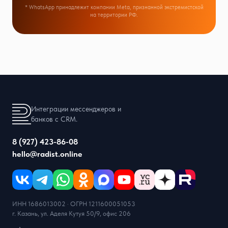
* WhatsApp принадлежит компании Meta, признанной экстремистской
на территории РФ.
Интеграции мессенджеров и
банков с CRM.
8 (927) 423-86-08
hello@radist.online
ИНН 1686013002 · ОГРН 1211600051053
г. Казань, ул. Аделя Кутуя 50/9, офис 206