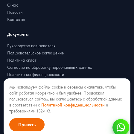
О нас
Новости
Контакты
Документы
Руководство пользователя
Пользовательское соглашение
Политика оплат
Согласие на обработку персональных данных
Политика конфиденциальности
Договор оферта
Мы используем файлы cookie и сервисы аналитики, чтобы
Партнёрская оферта
сайт работал корректно и был удобнее. Продолжая
пользоваться сайтом, вы соглашаетесь с обработкой данных
в соответствии с
Политикой конфиденциальности
и
требованиями 152-ФЗ.
2018–2026 ООО «РАДИСТ ОНЛАЙН»
* WhatsApp принадлежит компании Meta, признанной экстремистской и
Принять
запрещённой на территории РФ.