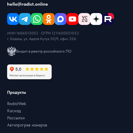
hello@radist.online
ИНН 1686013002 · ОГРН 1211600051053
г. Казань, ул. Аделя Кутуя 50/9, офис 206
Входит в реестр российского ПО
Продукты
RadistWeb
Каскад
Рассылки
Автопрогрев номеров