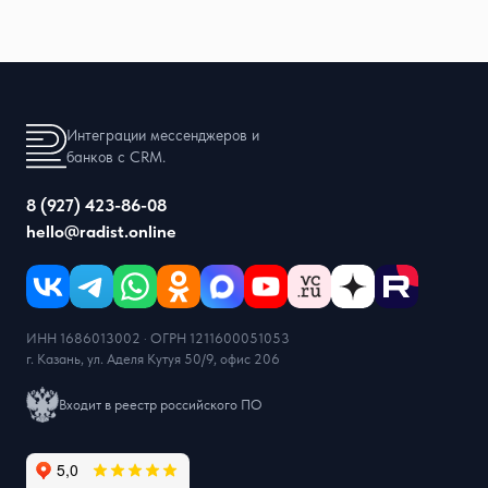
Интеграции мессенджеров и
банков с CRM.
8 (927) 423-86-08
hello@radist.online
ИНН 1686013002 · ОГРН 1211600051053
г. Казань, ул. Аделя Кутуя 50/9, офис 206
Входит в реестр российского ПО