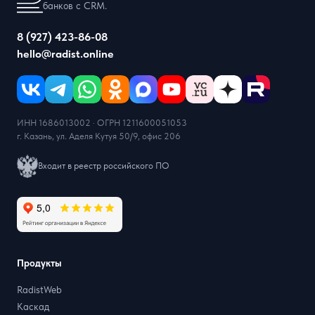
банков с CRM.
8 (927) 423-86-08
hello@radist.online
ИНН 1686013002 · ОГРН 1211600051053
г. Казань, ул. Аделя Кутуя 50/9, офис 206
Входит в реестр российского ПО
Продукты
RadistWeb
Каскад