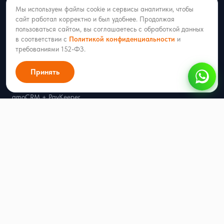
amoCRM + MAX
Мы используем файлы cookie и сервисы аналитики, чтобы
amoCRM + Telegram
сайт работал корректно и был удобнее. Продолжая
amoCRM + WhatsApp
пользоваться сайтом, вы соглашаетесь с обработкой данных
amoCRM + Официальный WhatsApp (WABA)
в соответствии с
Политикой конфиденциальности
и
требованиями 152-ФЗ.
amoCRM + Вконтакте
amoCRM + Avito
Принять
amoCRM + Одноклассники
amoCRM + bePaid
amoCRM + PayKeeper
amoCRM + ЮKassa
Битрикс24 + MAX
Битрикс24 + Telegram
Битрикс24 + WhatsApp
Битрикс24 + Официальный WhatsApp (WABA)
Битрикс24 + Вконтакте
Битрикс24 + Avito
Radist.Online + Albato
Radist.Online + Part Soft
Radist.Online + Далион