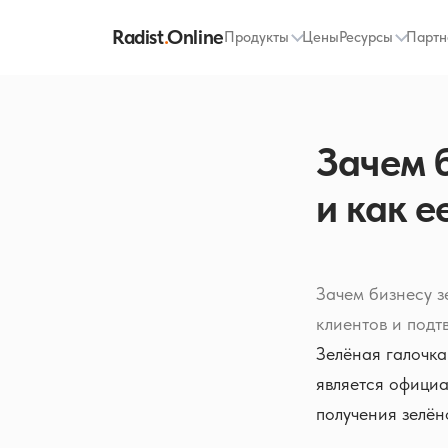
Radist
.
Online
Продукты
Цены
Ресурсы
Партн
Зачем б
и как е
Зачем бизнесу з
клиентов и подт
Зелёная галочка
является официа
получения зелён