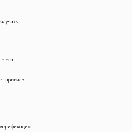
олучить
 с его
ет правила
а верификацию.