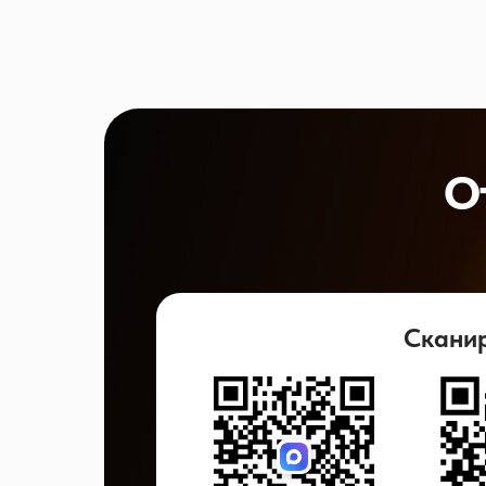
О
Скани