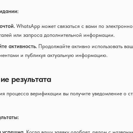
жидании:
очтой.
WhatsApp может связаться с вами по электронно
талей или запроса дополнительной информации.
те активность.
Продолжайте активно использовать ваш
иентами и публикуя актуальную информацию.
ние результата
я процесса верификации вы получите уведомление о с
льтаты:
 успешна.
Когда вашу заявку одобрят, рядом с названи