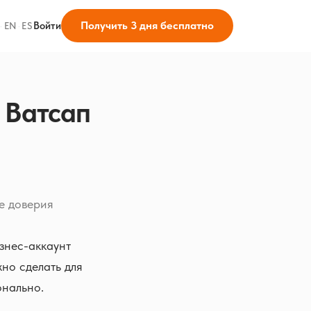
Получить 3 дня бесплатно
Войти
·
EN
·
ES
 Ватсап
ие доверия
знес-аккаунт
но сделать для
онально.