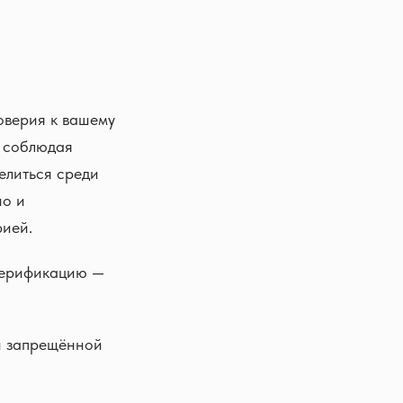
оверия к вашему
и соблюдая
елиться среди
но и
рией.
 верификацию —
и запрещённой