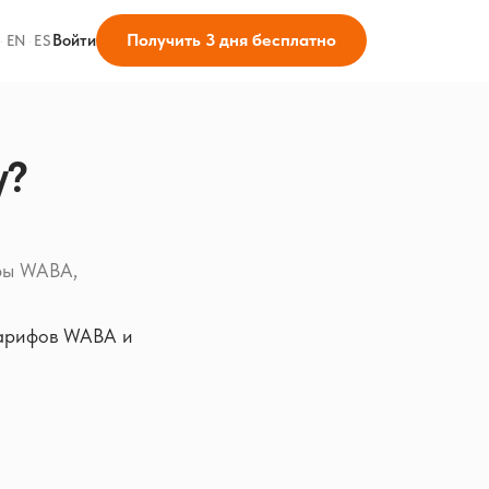
Получить 3 дня бесплатно
Войти
·
EN
·
ES
у?
ифы WABA,
 тарифов WABA и