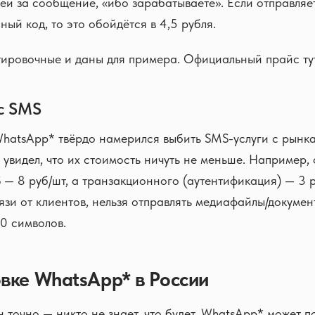
лей за сообщение, «ибо зарабатываете». Если отправляе
ый код, то это обойдётся в 4,5 рубля.
ировочные и даны для примера. Официальный прайс тут
с SMS
WhatsApp* твёрдо намерился выбить SMS-услуги с рынка
увидел, что их стоимость ничуть не меньше. Например,
— 8 руб/шт, а транзакционного (аутентификация) — 3 р
язи от клиентов, нельзя отправлять медиафайлы/документ
0 символов.
вке WhatsApp* в России
н точно — никто не знает, что будет. WhatsApp* может п