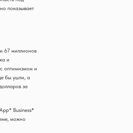
дно показывает
ии 67 миллионов
ка и
 с оптимизмом и
де бы ушли, а
долларов за
App* Business*
еме, можно