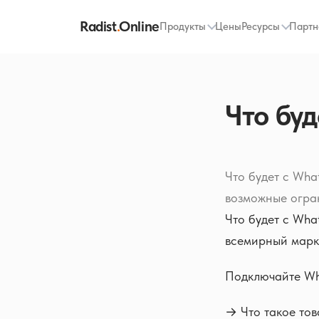
Radist
.
Online
Продукты
Цены
Ресурсы
Партн
Что буд
Что будет с Wha
возможные огран
Что будет с Wha
всемирный марк
Подключайте Wh
→ Что такое то