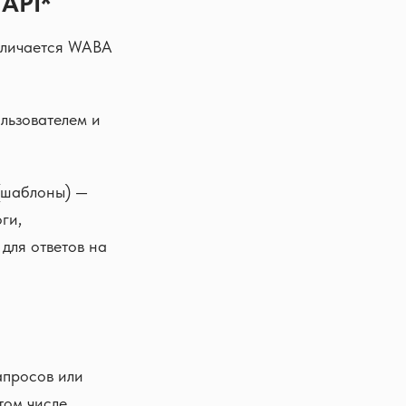
 API*
отличается WABA
льзователем и
(шаблоны) —
ги,
для ответов на
апросов или
том числе