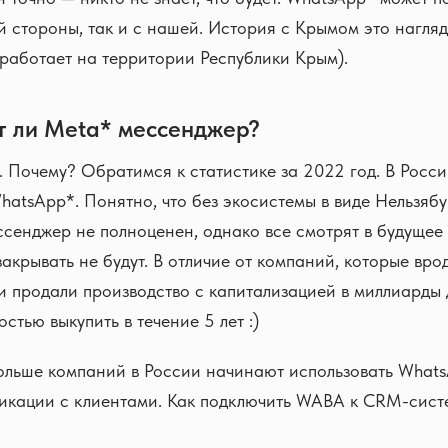
ой стороны, так и с нашей. История с Крымом это нагля
работает на территории Республики Крым).
т ли Meta* мессенджер?
. Почему? Обратимся к статистике за 2022 год. В Росс
hatsApp*. Понятно, что без экосистемы в виде Нельзябу
сенджер не полноценен, однако все смотрят в будущее
закрывать не будут. В отличие от компаний, которые вро
ли продали производство с капитализацией в миллиарды 
стью выкупить в течение 5 лет :)
больше компаний в России начинают использовать Whats
никации с клиентами. Как подключить WABA к CRM-сист