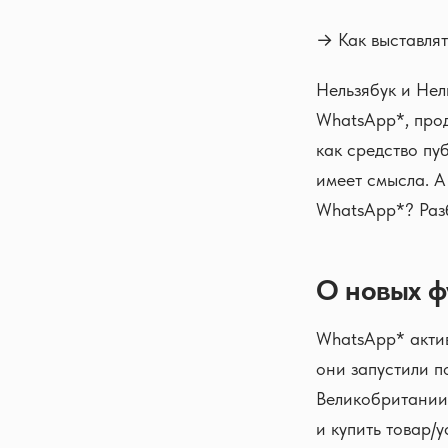
→ Как выставлят
Нельзябук и Нел
WhatsApp*, прод
как средство пу
имеет смысла. А
WhatsApp*? Раз
О новых ф
WhatsApp* актив
они запустили п
Великобритании.
и купить товар/у