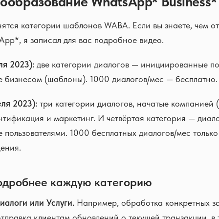
ообразование WhatsApp* Business*
нятся категории шаблонов WABA. Если вы знаете, чем 
App*, я записал для вас подробное видео.
ля 2023):
две категории диалогов — инициированные по
 бизнесом (шаблоны). 1000 диалогов/мес — бесплатно.
еля 2023):
три категории диалогов, начатые компанией 
нтификация и маркетинг. И четвёртая категория — диало
пользователями. 1000 бесплатных диалогов/мес только 
ения.
одробнее каждую категорию
алоги или Услуги.
Например, обработка конкретных з
отправка клиентам обновлений о текущей транзакции, в 