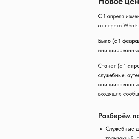
Новое цен
С 1 апреля изме
от серого Whats
Было (с 1 февра
инициированные
Станет (с 1 апр
служебные, ауте
инициированные 
входящие сообщ
Разберём п
Служебные ди
транзакций, 