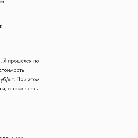
те
.
. Я прошёлся по
 стоимость
уб/шт. При этом
ы, а также есть
опасть под