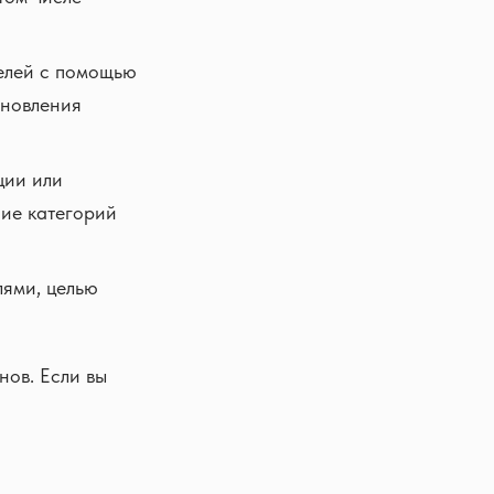
елей с помощью
ановления
ции или
ние категорий
лями, целью
нов. Если вы