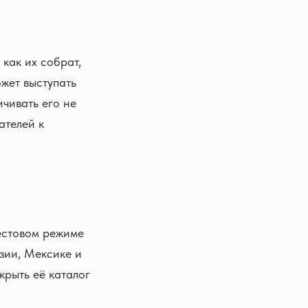
 как их собрат,
жет выступать
чивать его не
ателей к
тестовом режиме
зии, Мексике и
крыть её каталог