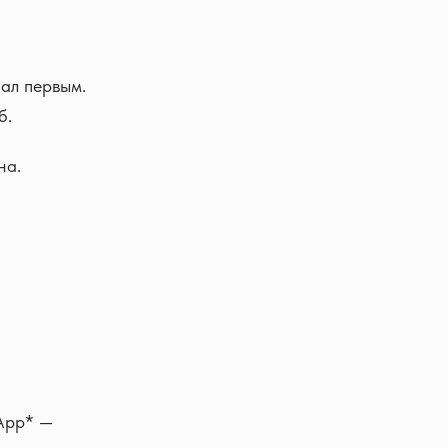
сал первым.
б.
на.
sApp* —