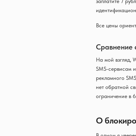
заплатите 7 руб
идентификационн
Все цены ориент
Сравнение 
На мой взгляд, 
SMS-сервисам и 
рекламного SMS 
нет обратной св
ограничение в 6
О блокиро
В одном я увере