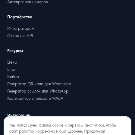
Автопрогрев номеров
Партнёрство
Интеграторам
Открытое API
Ресурсы
Цены
Блог
Кейсы
Генератор QR-кода для WhatsApp
Генератор ссылок для WhatsApp
Калькулятор стоимости WABA
Интеграции
Мы используем файлы cookie и сервисы аналитики, чтобы
amoCRM + MAX
сайт работал корректно и был удобнее. Продолжая
amoCRM + Telegram