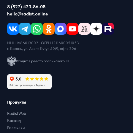
8 (927) 423-86-08
hello@radist.online
ИНН 1686013002 · ОГРН 1211600051053
г. Казань, ул. Аделя Кутуя 50/9, офис 206
Входит в реестр российского ПО
Продукты
RadistWeb
Каскад
Рассылки