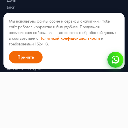
Цены
Блог
Кейсы
Генератор QR-кода для WhatsApp
Мы используем файлы cookie и сервисы аналитики, чтобы
сайт работал корректно и был удобнее. Продолжая
Генератор ссылок для WhatsApp
пользоваться сайтом, вы соглашаетесь с обработкой данных
Калькулятор стоимости WABA
в соответствии с
Политикой конфиденциальности
и
требованиями 152-ФЗ.
Интеграции
Принять
amoCRM + MAX
amoCRM + Telegram
amoCRM + WhatsApp
amoCRM + Официальный WhatsApp (WABA)
amoCRM + Вконтакте
amoCRM + Avito
amoCRM + Одноклассники
amoCRM + bePaid
amoCRM + PayKeeper
amoCRM + ЮKassa