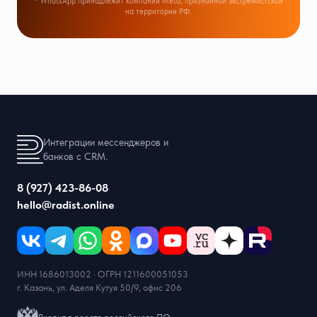
* WhatsApp принадлежит компании Meta, признанной экстремистской
на территории РФ.
Интеграции мессенджеров и
банков с CRM.
8 (927) 423-86-08
hello@radist.online
ИНН 1686013002 · ОГРН 1211600051053
г. Казань, ул. Аделя Кутуя 50/9, офис 206