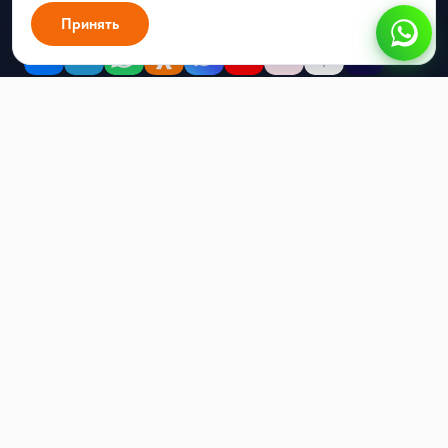
hello@radist.online
Принять
ИНН 1686013002 · ОГРН 1211600051053
г. Казань, ул. Аделя Кутуя 50/9, офис 206
Входит в реестр российского ПО
Продукты
RadistWeb
Каскад
Рассылки
Автопрогрев номеров