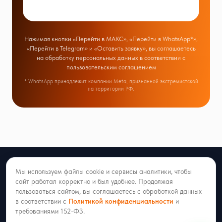
Нажимая кнопки «Перейти в МАКС», «Перейти в WhatsApp*»,
«Перейти в Telegram» и «Оставить заявку», вы соглашаетесь
на обработку персональных данных в соответствии с
пользовательским соглашением
* WhatsApp принадлежит компании Meta, признанной экстремистской
на территории РФ.
Мы используем файлы cookie и сервисы аналитики, чтобы
Интеграции мессенджеров и
сайт работал корректно и был удобнее. Продолжая
банков с CRM.
пользоваться сайтом, вы соглашаетесь с обработкой данных
в соответствии с
Политикой конфиденциальности
и
требованиями 152-ФЗ.
8 (927) 423-86-08