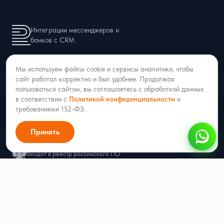
Интеграции мессенджеров и
банков с CRM.
8 (927) 423-86-08
Мы используем файлы cookie и сервисы аналитики, чтобы
hello@radist.online
сайт работал корректно и был удобнее. Продолжая
пользоваться сайтом, вы соглашаетесь с обработкой данных
в соответствии с
Политикой конфиденциальности
и
требованиями 152-ФЗ.
ИНН 1686013002 · ОГРН 1211600051053
Принять
г. Казань, ул. Аделя Кутуя 50/9, офис 206
Входит в реестр российского ПО
Продукты